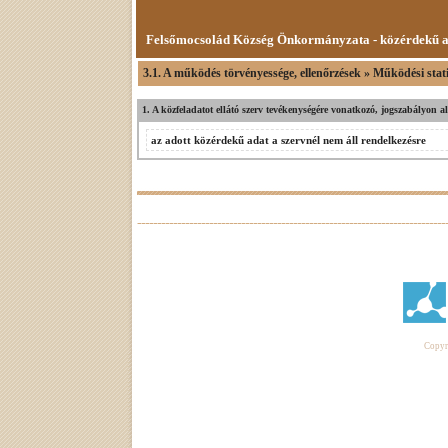
Felsőmocsolád Község Önkormányzata - közérdekű 
3.1. A működés törvényessége, ellenőrzések » Működési stati
1. A közfeladatot ellátó szerv tevékenységére vonatkozó, jogszabályon a
az adott közérdekű adat a szervnél nem áll rendelkezésre
Copyri