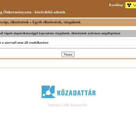
Kezdőlap
|
ég Önkormányzata - közérdekű adatok
sége, ellenőrzések » Egyéb ellenőrzések, vizsgálatok
vnél végzett alaptevékenységgel kapcsolatos vizsgálatok, ellenőrzések nyilvános megállapításai
 a szervnél nem áll rendelkezésre
Copyright © 2008. Integranet Kft.