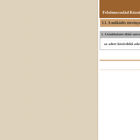
Felsőmocsolád Közs
3.1. A működés törvényes
1. A közfeladatot ellátó szer
az adott közérdekű adat