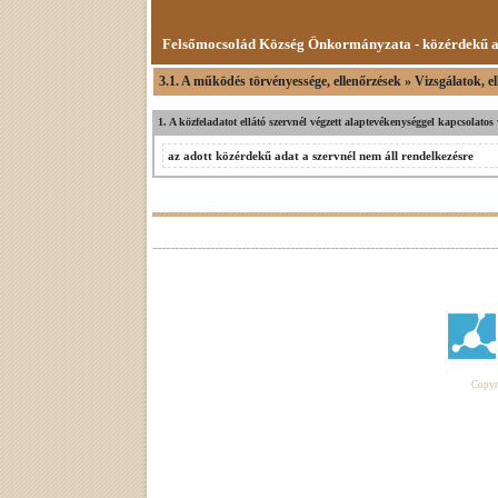
Felsőmocsolád Község Önkormányzata - közérdekű 
3.1. A működés törvényessége, ellenőrzések » Vizsgálatok, el
1. A közfeladatot ellátó szervnél végzett alaptevékenységgel kapcsolatos
az adott közérdekű adat a szervnél nem áll rendelkezésre
Copyri