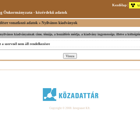
Kezdőlap
|
ég Önkormányzata - közérdekű adatok
désre vonatkozó adatok » Nyilvános kiadványok
v nyilvános kiadványainak címe, témája, a hozzáférés módja, a kiadvány ingyenessége, illetve a költségtér
 a szervnél nem áll rendelkezésre
Copyright © 2008. Integranet Kft.