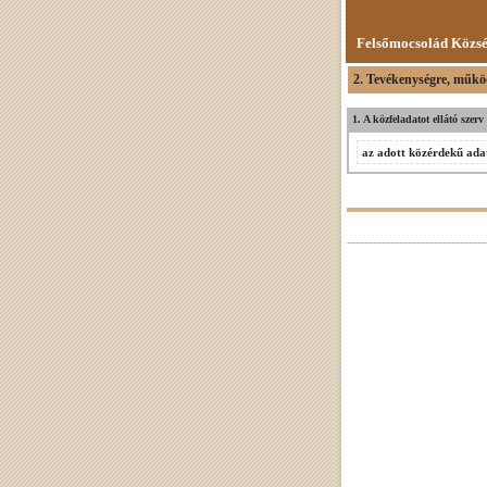
Felsőmocsolád Közs
2. Tevékenységre, műkö
1. A közfeladatot ellátó szer
az adott közérdekű adat