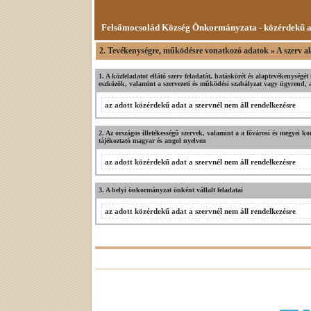
Felsőmocsolád Község Önkormányzata - közérdekű 
2. Tevékenységre, működésre vonatkozó adatok » A szerv al
1. A közfeladatot ellátó szerv feladatát, hatáskörét és alaptevékenység
eszközök, valamint a szervezeti és működési szabályzat vagy ügyrend, az
az adott közérdekű adat a szervnél nem áll rendelkezésre
2. Az országos illetékességű szervek, valamint a a fővárosi és megyei ko
tájékoztató magyar és angol nyelven
az adott közérdekű adat a szervnél nem áll rendelkezésre
3. A helyi önkormányzat önként vállalt feladatai
az adott közérdekű adat a szervnél nem áll rendelkezésre