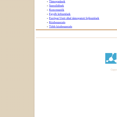
»
Támogatások
»
Szerződések
»
Koncessziók
»
Egyéb kifizetések
»
Európai Unió által támogatott fejlesztések
»
Közbeszerzés
»
Több közbeszerzés
Copyri