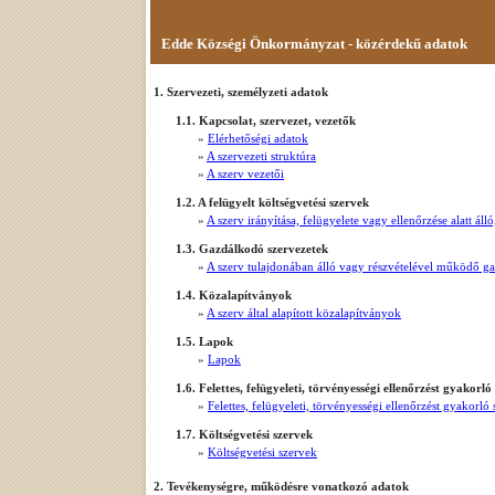
Edde Községi Önkormányzat - közérdekű adatok
1. Szervezeti, személyzeti adatok
1.1. Kapcsolat, szervezet, vezetők
»
Elérhetőségi adatok
»
A szervezeti struktúra
»
A szerv vezetői
1.2. A felügyelt költségvetési szervek
»
A szerv irányítása, felügyelete vagy ellenőrzése alatt á
1.3. Gazdálkodó szervezetek
»
A szerv tulajdonában álló vagy részvételével működő g
1.4. Közalapítványok
»
A szerv által alapított közalapítványok
1.5. Lapok
»
Lapok
1.6. Felettes, felügyeleti, törvényességi ellenőrzést gyakorló
»
Felettes, felügyeleti, törvényességi ellenőrzést gyakorló
1.7. Költségvetési szervek
»
Költségvetési szervek
2. Tevékenységre, működésre vonatkozó adatok