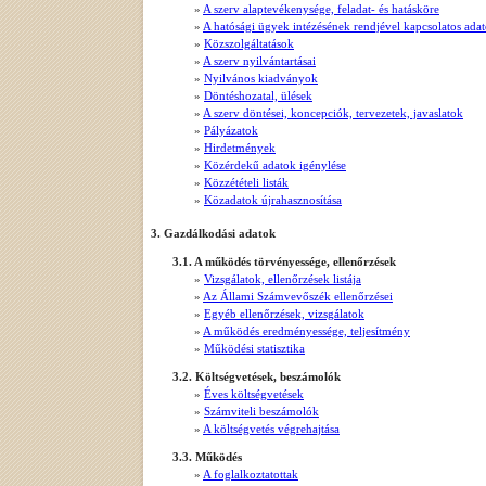
»
A szerv alaptevékenysége, feladat- és hatásköre
»
A hatósági ügyek intézésének rendjével kapcsolatos ada
»
Közszolgáltatások
»
A szerv nyilvántartásai
»
Nyilvános kiadványok
»
Döntéshozatal, ülések
»
A szerv döntései, koncepciók, tervezetek, javaslatok
»
Pályázatok
»
Hirdetmények
»
Közérdekű adatok igénylése
»
Közzétételi listák
»
Közadatok újrahasznosítása
3. Gazdálkodási adatok
3.1. A működés törvényessége, ellenőrzések
»
Vizsgálatok, ellenőrzések listája
»
Az Állami Számvevőszék ellenőrzései
»
Egyéb ellenőrzések, vizsgálatok
»
A működés eredményessége, teljesítmény
»
Működési statisztika
3.2. Költségvetések, beszámolók
»
Éves költségvetések
»
Számviteli beszámolók
»
A költségvetés végrehajtása
3.3. Működés
»
A foglalkoztatottak