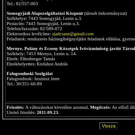
Tel.: 82/557-003
Somogyjádi Alapszolgáltatási Központ
(társult önkormányzat)
Székhelye: 7443 Somogyjád, Lenin u.3.
Postacím: 7443 Somogyjád, Lenin u.3.
Telefon/faxszám: 82/589-072
Elektronikus levélcíme:
sjadcsase@gmail.com
Feladatok: rendszeres házisegítségnyújtási feladatok ellátása, gyerme
Mernye, Polány és Ecseny Községek Ivóvízminőség-javító Társu
Székhely: 7453 Mernye, Lenin u. 14.
Elnök: Ellenberger Tamás
Elnökhelyettes: Kisfalusi András
Falugondnoki Szolgálat
Falugondnok: Jusztusz Imre
Tel.: 30/351-60-89
Frissítés:
A változásokat követően azonnal,
Megőrzés:
Az előző áll
Utolsó frissítés:
2011.09.23.