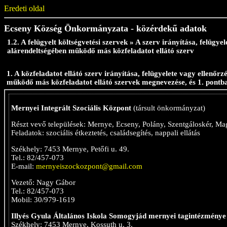
Eredeti oldal
Ecseny Község Önkormányzata - közérdekű adatok
1.2. A felügyelt költségvetési szervek » A szerv irányítása, felügyel
alárendeltségében működő más közfeladatot ellátó szerv
1. A közfeladatot ellátó szerv irányítása, felügyelete vagy ellenőrz
működő más közfeladatot ellátó szervek megnevezése, és 1. pontb
Mernyei Integrált Szociális Központ
(társult önkormányzat)
Részt vevő települések: Mernye, Ecseny, Polány, Szentgáloskér, Ma
Feladatok: szociális étkeztetés, családsegítés, nappali ellátás
Székhely: 7453 Mernye, Petőfi u. 49.
Tel.: 82/457-073
E-mail:
mernyeiszockozpont@gmail.com
Vezető: Nagy Gábor
Tel.: 82/457-073
Mobil: 30/979-1619
Illyés Gyula Általános Iskola Somogyjád mernyei tagintézménye
Székhely: 7453 Mernye, Kossuth u. 3.