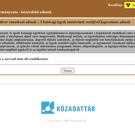
Kezdőlap
|
rmányzata - közérdekű adatok
ésre vonatkozó adatok » A hatósági ügyek intézésének rendjével kapcsolatos adatok
yzati, és egyéb hatósági ügyekben ügyfajtánként és eljárástípusonként a hatáskörrel rendelkező szerv 
tén a ténylegesen eljáró szerv megnevezése, illetékességi területe, az ügyintézéshez szükséges dokumen
tatási díjak) meghatározása, alapvető eljárási szabályok, az eljárást megindító irat benyújtásának módja (
je (elintézési, fellebbezési határidő), az ügyek intézését segítő útmutatók, az ügymenetre vonatkozó tájéko
omtatványok, az igénybe vehető elektronikus programok elérése, időpontfoglalás, az ügytípusokhoz kap
elet megillető jogokról és az ügyfelet terhelő kötelezettségekről
 a szervnél nem áll rendelkezésre
Copyright © 2008. Integranet Kft.