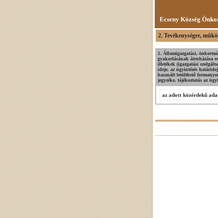
Ecseny Község Önko
2. Tevékenységre, működ
1. Államigazgatási, önkormán
gyakorlásának átruházása ese
illetékek (igazgatási szolgál
ideje, az ügyintézés határide
használt letölthető formany
jegyzéke, tájékoztatás az ügyf
az adott közérdekű adat