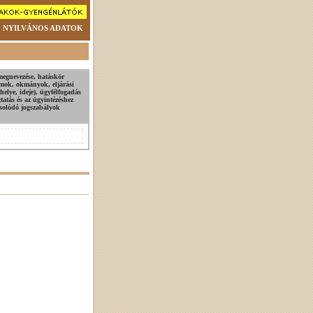
NYILVÁNOS ADATOK
megnevezése, hatáskör
tumok, okmányok, eljárási
helye, ideje), ügyfélfogadás
ztatás és az ügyintézéshez
csolódó jogszabályok