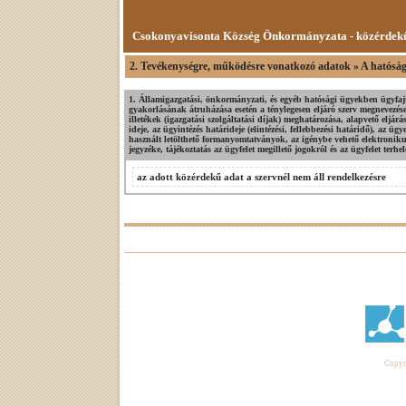
Csokonyavisonta Község Önkormányzata - közérdek
2. Tevékenységre, működésre vonatkozó adatok » A hatósági
1. Államigazgatási, önkormányzati, és egyéb hatósági ügyekben ügyfajt
gyakorlásának átruházása esetén a ténylegesen eljáró szerv megnevezés
illetékek (igazgatási szolgáltatási díjak) meghatározása, alapvető eljár
ideje, az ügyintézés határideje (elintézési, fellebbezési határidő), az ü
használt letölthető formanyomtatványok, az igénybe vehető elektronik
jegyzéke, tájékoztatás az ügyfelet megillető jogokról és az ügyfelet terhel
az adott közérdekű adat a szervnél nem áll rendelkezésre
Copyri