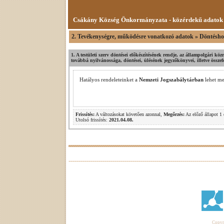
Csákány Község Önkormányzata - közérdekű adatok
2. Tevékenységre, működésre vonatkozó adatok » Döntéshoz
1. A testületi szerv döntései előkészítésének rendje, az állampolgári köz
továbbá nyilvánossága, döntései, ülésének jegyzőkönyvei, illetve összef
Hatályos rendeleteinket a
Nemzeti Jogszabálytárban
lehet me
Frissítés:
A változásokat követően azonnal,
Megőrzés:
Az előző állapot 1 
Utolsó frissítés:
2021.04.08.
Copyri