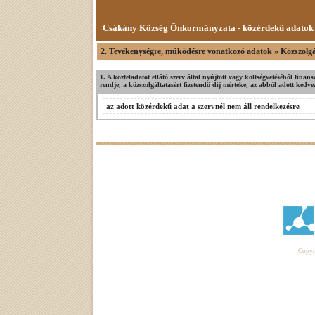
Csákány Község Önkormányzata - közérdekű adatok
2. Tevékenységre, működésre vonatkozó adatok » Közszolgá
1. A közfeladatot ellátó szerv által nyújtott vagy költségvetéséből fina
rendje, a közszolgáltatásért fizetendő díj mértéke, az abból adott ked
az adott közérdekű adat a szervnél nem áll rendelkezésre
Copyri