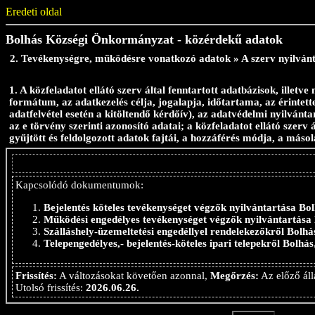
Eredeti oldal
Bolhás Községi Önkormányzat - közérdekű adatok
2. Tevékenységre, működésre vonatkozó adatok » A szerv nyilvánt
1. A közfeladatot ellátó szerv által fenntartott adatbázisok, illetve
formátum, az adatkezelés célja, jogalapja, időtartama, az érintett
adatfelvétel esetén a kitöltendő kérdőív), az adatvédelmi nyilvánt
az e törvény szerinti azonosító adatai; a közfeladatot ellátó szerv 
gyűjtött és feldolgozott adatok fajtái, a hozzáférés módja, a másol
Kapcsolódó dokumentumok:
Bejelentés köteles tevékenységet végzők nyilvántartása Bo
Működési engedélyes tevékenységet végzők nyilvántartása
Szálláshely-üzemeltetési engedéllyel rendelekezőkről Bolhá
Telepengedélyes,- bejelentés-köteles ipari telepekről Bolhás
Frissítés:
A változásokat követően azonnal,
Megőrzés:
Az előző áll
Utolsó frissítés:
2026.06.26.