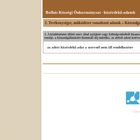
Bolhás Községi Önkormányzat - közérdekű adatok
2. Tevékenységre, működésre vonatkozó adatok » Közszolgá
1. A közfeladatot ellátó szerv által nyújtott vagy költségvetéséből fina
rendje, a közszolgáltatásért fizetendő díj mértéke, az abból adott ked
az adott közérdekű adat a szervnél nem áll rendelkezésre
Copyri