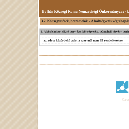
Bolhás Községi Roma Nemzetiségi Önkormányzat - k
3.2. Költségvetések, beszámolók » A költségvetés végrehajtá
1. A közfeladatot ellátó szerv éves költségvetése, számviteli törvény sze
az adott közérdekű adat a szervnél nem áll rendelkezésre
Copyri