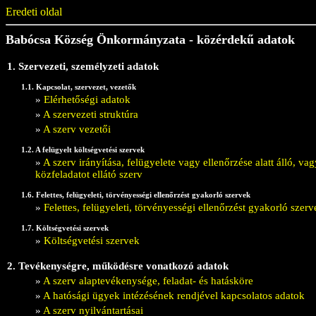
Eredeti oldal
Babócsa Község Önkormányzata - közérdekű adatok
1. Szervezeti, személyzeti adatok
1.1. Kapcsolat, szervezet, vezetők
»
Elérhetőségi adatok
»
A szervezeti struktúra
»
A szerv vezetői
1.2. A felügyelt költségvetési szervek
»
A szerv irányítása, felügyelete vagy ellenőrzése alatt álló, 
közfeladatot ellátó szerv
1.6. Felettes, felügyeleti, törvényességi ellenőrzést gyakorló szervek
»
Felettes, felügyeleti, törvényességi ellenőrzést gyakorló szerv
1.7. Költségvetési szervek
»
Költségvetési szervek
2. Tevékenységre, működésre vonatkozó adatok
»
A szerv alaptevékenysége, feladat- és hatásköre
»
A hatósági ügyek intézésének rendjével kapcsolatos adatok
»
A szerv nyilvántartásai