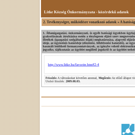
Litke Község Önkormányzata - közérdekű adatok
2. Tevékenységre, működésre vonatkozó adatok » A hatósági
1. Államigazgatási, önkormányzati, és egyéb hatósági ügyekben ügyfajt
gyakorlásának átruházása esetén a ténylegesen eljáró szerv megnevezés
illetékek (igazgatási szolgáltatási díjak) meghatározása, alapvető eljár
ideje, az ügyintézés határideje (elintézési, fellebbezési határidő), az ü
használt letölthető formanyomtatványok, az igénybe vehető elektronik
jegyzéke, tájékoztatás az ügyfelet megillető jogokról és az ügyfelet terhel
http://www.litke.hu/favorite.htm#2-4
Frissítés:
A változásokat követően azonnal,
Megőrzés:
Az előző állapot tö
Utolsó frissítés:
2009.08.03.