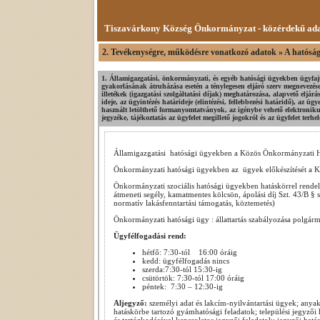
Tiszavárkony Község Önkormányzat - közérdekű ad
2. Tevékenységre, működésre vonatkozó adatok » A hatósági
1. Államigazgatási, önkormányzati, és egyéb hatósági ügyekben ügyfajt
gyakorlásának átruházása esetén a ténylegesen eljáró szerv megnevezés
illetékek (igazgatási szolgáltatási díjak) meghatározása, alapvető eljár
ideje, az ügyintézés határideje (elintézési, fellebbezési határidő), az ü
használt letölthető formanyomtatványok, az igénybe vehető elektronik
jegyzéke, tájékoztatás az ügyfelet megillető jogokról és az ügyfelet terhel
Államigazgatási hatósági ügyekben a Közös Önkormányzati Hiv
Önkormányzati hatósági ügyekben az ügyek előkészítését a Kö
Önkormányzati szociális hatósági ügyekben hatáskörrel rendelke
átmeneti segély, kamatmentes kölcsön, ápolási díj Szt. 43/B § s
normatív lakásfenntartási támogatás, köztemetés)
Önkormányzati hatósági ügy : állattartás szabályozása polgárm
Ügyfélfogadási rend:
hétfő: 7:30-tól 16:00 óráig
kedd: ügyfélfogadás nincs
szerda:7:30-tól 15:30-ig
csütörtök: 7:30-tól 17:00 óráig
péntek: 7:30 – 12:30-ig
Aljegyző:
személyi adat és lakcím-nyilvántartási ügyek; anyak
hatáskörbe tartozó gyámhatósági feladatok; települési jegyzői