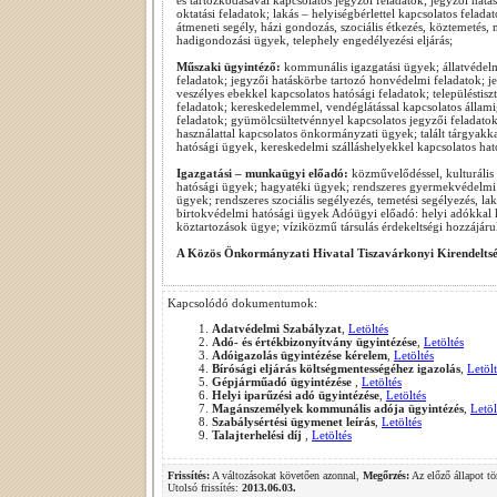
és tartózkodásával kapcsolatos jegyzői feladatok; jegyzői hat
oktatási feladatok; lakás – helyiségbérlettel kapcsolatos felada
átmeneti segély, házi gondozás, szociális étkezés, köztemeté
hadigondozási ügyek, telephely engedélyezési eljárás;
Műszaki ügyintéző:
kommunális igazgatási ügyek; állatvédelm
feladatok; jegyzői hatáskörbe tartozó honvédelmi feladatok; je
veszélyes ebekkel kapcsolatos hatósági feladatok; településtisz
feladatok; kereskedelemmel, vendéglátással kapcsolatos állami
feladatok; gyümölcsültetvénnyel kapcsolatos jegyzői feladatok;
használattal kapcsolatos önkormányzati ügyek; talált tárgyakka
hatósági ügyek, kereskedelmi szálláshelyekkel kapcsolatos hat
Igazgatási – munkaügyi előadó:
közművelődéssel, kulturális
hatósági ügyek; hagyatéki ügyek; rendszeres gyermekvédelmi
ügyek; rendszeres szociális segélyezés, temetési segélyezés, l
birtokvédelmi hatósági ügyek Adóügyi előadó: helyi adókkal 
köztartozások ügye; víziközmű társulás érdekeltségi hozzájár
A Közös Önkormányzati Hivatal Tiszavárkonyi Kirendeltségén
Kapcsolódó dokumentumok:
Adatvédelmi Szabályzat
,
Letöltés
Adó- és értékbizonyítvány ügyintézése
,
Letöltés
Adóigazolás ügyintézése kérelem
,
Letöltés
Bírósági eljárás költségmentességéhez igazolás
,
Letölt
Gépjárműadó ügyintézése
,
Letöltés
Helyi iparűzési adó ügyintézése
,
Letöltés
Magánszemélyek kommunális adója ügyintézés
,
Letöl
Szabálysértési ügymenet leírás
,
Letöltés
Talajterhelési díj
,
Letöltés
Frissítés:
A változásokat követően azonnal,
Megőrzés:
Az előző állapot tö
Utolsó frissítés:
2013.06.03.