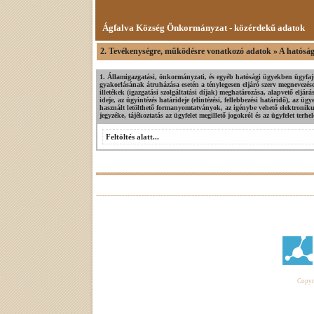
Ágfalva Község Önkormányzat - közérdekű adatok
2. Tevékenységre, működésre vonatkozó adatok » A hatósági
1. Államigazgatási, önkormányzati, és egyéb hatósági ügyekben ügyfajt
gyakorlásának átruházása esetén a ténylegesen eljáró szerv megnevezés
illetékek (igazgatási szolgáltatási díjak) meghatározása, alapvető eljár
ideje, az ügyintézés határideje (elintézési, fellebbezési határidő), az ü
használt letölthető formanyomtatványok, az igénybe vehető elektronik
jegyzéke, tájékoztatás az ügyfelet megillető jogokról és az ügyfelet terhel
Feltöltés alatt...
Copyri