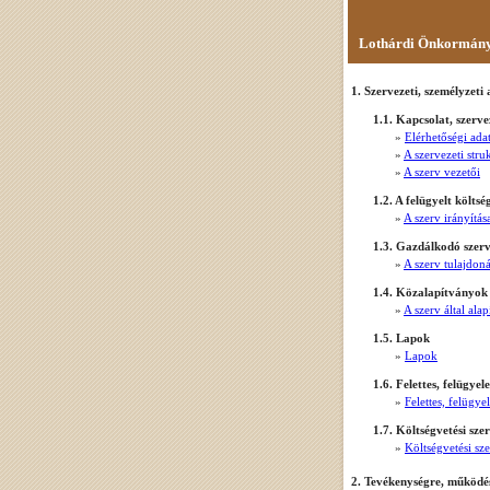
Lothárdi Önkormányz
1. Szervezeti, személyzeti
1.1. Kapcsolat, szerve
»
Elérhetőségi ada
»
A szervezeti stru
»
A szerv vezetői
1.2. A felügyelt költsé
»
A szerv irányítás
1.3. Gazdálkodó szer
»
A szerv tulajdon
1.4. Közalapítványok
»
A szerv által ala
1.5. Lapok
»
Lapok
1.6. Felettes, felügyel
»
Felettes, felügye
1.7. Költségvetési sze
»
Költségvetési sz
2. Tevékenységre, működé