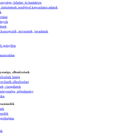
enysége, feladat- és hatásköre
 intézésének rendjével kapcsolatos adatok
ok
rtásai
ványok
lések
 koncepciók, tervezetek, javaslatok
k igénylése
asznosítása
yessége, ellenőrzések
nőrzések listája
evőszék ellenőrzései
ek, vizsgálatok
ényessége, teljesítmény
tika
beszámolók
sek
ámolók
égrehajtása
ak