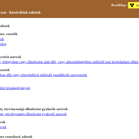
Kezdőlap
|
at - közérdekű adatok
 adatok
zet, vezetők
tok
ktúra
gvetési szervek
a, felügyelete vagy ellenőrzése alatt álló, vagy alárendeltségében működő más közfeladatot ellátó
vezetek
ában álló vagy részvételével működő gazdálkodó szervezetek
pított közalapítványok
eti, törvényességi ellenőrzést gyakorló szervek
leti, törvényességi ellenőrzést gyakorló szervek
rvek
ervek
sre vonatkozó adatok