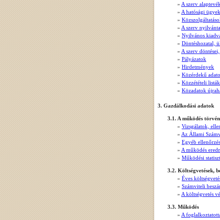
»
A szerv alaptevék
»
A hatósági ügyek
»
Közszolgáltatás
»
A szerv nyilvánta
»
Nyilvános kiad
»
Döntéshozatal, ü
»
A szerv döntései,
»
Pályázatok
»
Hirdetmények
»
Közérdekű adato
»
Közzétételi listák
»
Közadatok újrah
3. Gazdálkodási adatok
3.1. A működés törvén
»
Vizsgálatok, elle
»
Az Állami Számv
»
Egyéb ellenőrzés
»
A működés eredm
»
Működési statisz
3.2. Költségvetések, 
»
Éves költségveté
»
Számviteli besz
»
A költségvetés v
3.3. Működés
»
A foglalkoztatott